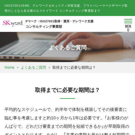
ISO27001/ISMS、テレワークセキュリティ対策支援、プライバシーマーク/Pマーク取
得のことなら名古屋のエスケイワード コンサルティング事業部まで
Pマーク・ISO27001取得・運用・テレワーク支援
MEN
コンサルティング事業部
U
よくあるご質問
Home
よくあるご質問
取得までに必要な期間は？
取得までに必要な期間は？
平均的なスケジュールで、約半年で体制を構築してその後審査に
臨む事を考慮しますと約10ヶ月から1年は必要です。「お客様のが
んばりで、どれだけ審査までの期間を短縮できるか」が早期取得の
ポイントとなります。ただし、「文書や書類を形だけ整え短期間で